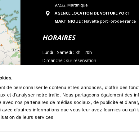
97232, Martinique
AGENCE LOCATION DE VOITURE PORT
:
MARTINIQUE
Navette port Fort-de-France
HORAIRES
Lundi - Samedi : 8h - 20h
Dimanche : sur réservation
CONTACT
okies.
t de personnaliser le contenu et les annonces, d'offrir des fonct
Téléphone : 05 96 02 03 23
ux et d'analyser notre trafic. Nous partageons également des in
Email : allocarmartinique@gmail.com
site avec nos partenaires de médias sociaux, de publicité et d'anal
contributors
 avec d'autres informations que vous leur avez fournies ou qu'il
Appel whatsapp
lisation de leurs services.