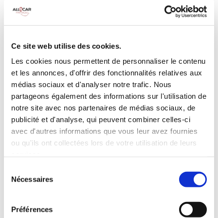
MANUELLE
Climatisation
5 Portes
Galerie de toit
3 Personnes
Habillage Bois
Ce site web utilise des cookies.
100 CV
Les cookies nous permettent de personnaliser le contenu
et les annonces, d'offrir des fonctionnalités relatives aux
INCLUS À LA LOCATION
médias sociaux et d'analyser notre trafic. Nous
partageons également des informations sur l'utilisation de
notre site avec nos partenaires de médias sociaux, de
Killométrage illimité
publicité et d'analyse, qui peuvent combiner celles-ci
Assurance tous risques (hors franchise)
avec d'autres informations que vous leur avez fournies
Carburant : plein à rendre plein
ou qu'ils ont collectées lors de votre utilisation de leurs
CONDITIONS DE LOCATION
services.
Sélection
Nécessaires
du
Age minimum :20 ans
consentement
Années de permis :2 ans
ASSURANCE
Préférences