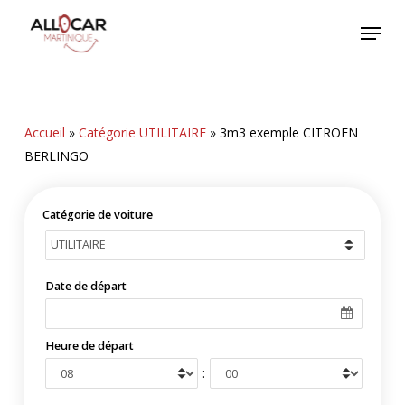
Skip
Menu
to
main
content
Accueil
»
Catégorie UTILITAIRE
»
3m3 exemple CITROEN
BERLINGO
Catégorie de voiture
Date de départ
Heure de départ
: