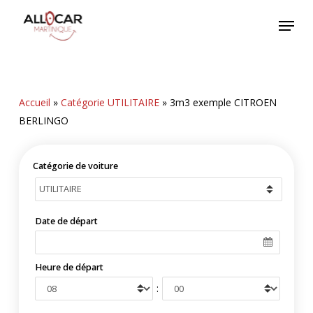
Skip
Menu
to
main
content
Accueil
»
Catégorie UTILITAIRE
»
3m3 exemple CITROEN
BERLINGO
Catégorie de voiture
Date de départ
Heure de départ
: