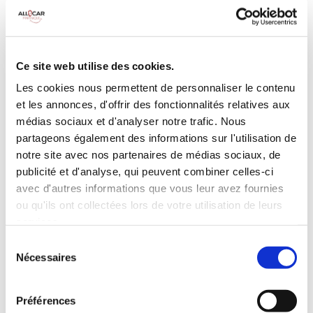
MANUELLE
Climatisation
5 Portes
Galerie de toit
3 Personnes
Habillage Bois
Ce site web utilise des cookies.
100 CV
Les cookies nous permettent de personnaliser le contenu
et les annonces, d'offrir des fonctionnalités relatives aux
INCLUS À LA LOCATION
médias sociaux et d'analyser notre trafic. Nous
partageons également des informations sur l'utilisation de
notre site avec nos partenaires de médias sociaux, de
Killométrage illimité
publicité et d'analyse, qui peuvent combiner celles-ci
Assurance tous risques (hors franchise)
avec d'autres informations que vous leur avez fournies
Carburant : plein à rendre plein
ou qu'ils ont collectées lors de votre utilisation de leurs
CONDITIONS DE LOCATION
services.
Sélection
Nécessaires
du
Age minimum :20 ans
consentement
Années de permis :2 ans
ASSURANCE
Préférences