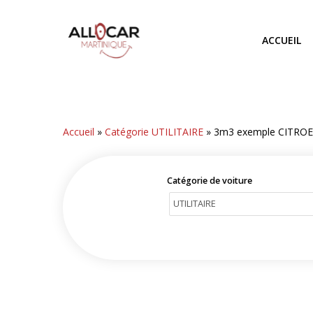
Skip
to
ACCUEIL
main
content
Accueil
»
Catégorie UTILITAIRE
»
3m3 exemple CITRO
Catégorie de voiture