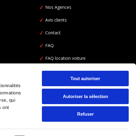
Nos Agences
Avis clients
Contact
FAQ
FAQ location voiture
CGV
Tout autoriser
ionnalités
formations
Autoriser la sélection
yse, qui
s ont
Refuser