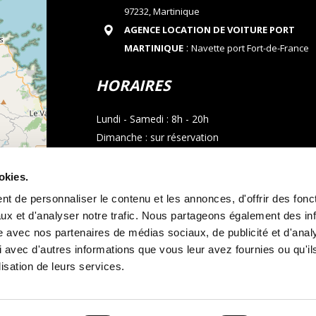
97232, Martinique
AGENCE LOCATION DE VOITURE PORT
:
MARTINIQUE
Navette port Fort-de-France
HORAIRES
Lundi - Samedi : 8h - 20h
Dimanche : sur réservation
CONTACT
okies.
t de personnaliser le contenu et les annonces, d'offrir des fonct
Téléphone : 05 96 02 03 23
ux et d'analyser notre trafic. Nous partageons également des in
Email : allocarmartinique@gmail.com
site avec nos partenaires de médias sociaux, de publicité et d'anal
contributors
 avec d'autres informations que vous leur avez fournies ou qu'il
Appel whatsapp
lisation de leurs services.