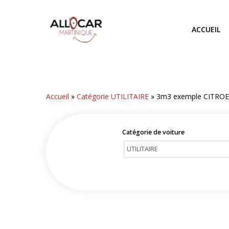
Skip
to
ACCUEIL
main
content
Accueil
»
Catégorie UTILITAIRE
»
3m3 exemple CITRO
Catégorie de voiture