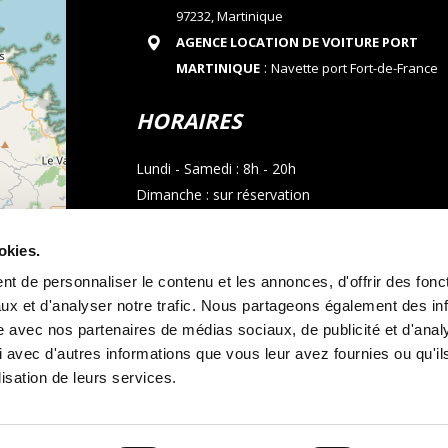
97232, Martinique
AGENCE LOCATION DE VOITURE PORT
:
MARTINIQUE
Navette port Fort-de-France
HORAIRES
Lundi - Samedi : 8h - 20h
Dimanche : sur réservation
CONTACT
okies.
t de personnaliser le contenu et les annonces, d'offrir des fonct
Téléphone : 05 96 02 03 23
ux et d'analyser notre trafic. Nous partageons également des in
Email : allocarmartinique@gmail.com
site avec nos partenaires de médias sociaux, de publicité et d'anal
contributors
 avec d'autres informations que vous leur avez fournies ou qu'il
Appel whatsapp
lisation de leurs services.