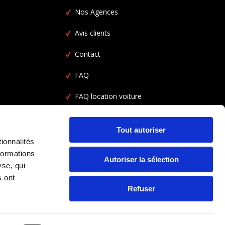
Nos Agences
Avis clients
Contact
FAQ
FAQ location voiture
CGV
Tout autoriser
ionnalités
formations
Autoriser la sélection
yse, qui
s ont
Refuser