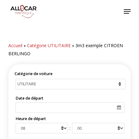
Skip
Menu
to
main
content
Accueil
»
Catégorie UTILITAIRE
»
3m3 exemple CITROEN
BERLINGO
Catégorie de voiture
Date de départ
Heure de départ
: