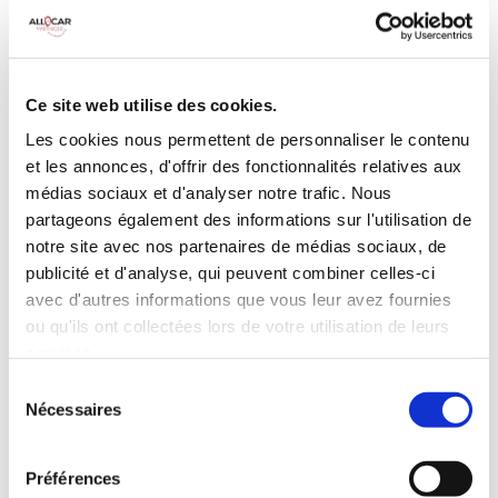
MANUELLE
Climatisation
5 Portes
Galerie de toit
3 Personnes
Habillage Bois
Ce site web utilise des cookies.
100 CV
Les cookies nous permettent de personnaliser le contenu
et les annonces, d'offrir des fonctionnalités relatives aux
INCLUS À LA LOCATION
médias sociaux et d'analyser notre trafic. Nous
partageons également des informations sur l'utilisation de
notre site avec nos partenaires de médias sociaux, de
Killométrage illimité
publicité et d'analyse, qui peuvent combiner celles-ci
Assurance tous risques (hors franchise)
avec d'autres informations que vous leur avez fournies
Carburant : plein à rendre plein
ou qu'ils ont collectées lors de votre utilisation de leurs
CONDITIONS DE LOCATION
services.
Sélection
Nécessaires
du
Age minimum :20 ans
consentement
Années de permis :2 ans
ASSURANCE
Préférences