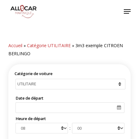
Skip
Menu
to
main
content
Accueil
»
Catégorie UTILITAIRE
»
3m3 exemple CITROEN
BERLINGO
Catégorie de voiture
Date de départ
Heure de départ
: