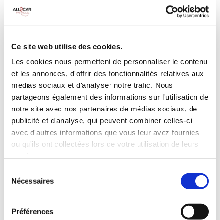
MANUELLE
Climatisation
5 Portes
Galerie de toit
3 Personnes
Habillage Bois
Ce site web utilise des cookies.
100 CV
Les cookies nous permettent de personnaliser le contenu
et les annonces, d'offrir des fonctionnalités relatives aux
INCLUS À LA LOCATION
médias sociaux et d'analyser notre trafic. Nous
partageons également des informations sur l'utilisation de
notre site avec nos partenaires de médias sociaux, de
Killométrage illimité
publicité et d'analyse, qui peuvent combiner celles-ci
Assurance tous risques (hors franchise)
avec d'autres informations que vous leur avez fournies
Carburant : plein à rendre plein
ou qu'ils ont collectées lors de votre utilisation de leurs
CONDITIONS DE LOCATION
services.
Sélection
Nécessaires
du
Age minimum :20 ans
consentement
Années de permis :2 ans
ASSURANCE
Préférences