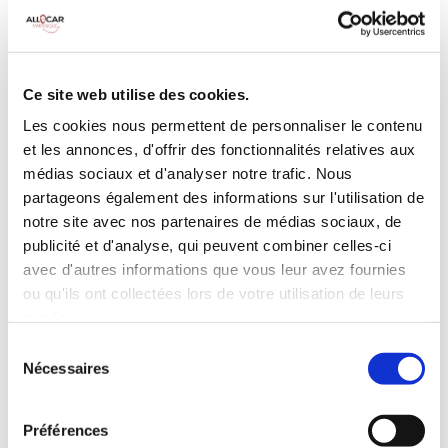
MANUELLE
Climatisation
5 Portes
Galerie de toit
3 Personnes
Habillage Bois
Ce site web utilise des cookies.
100 CV
Les cookies nous permettent de personnaliser le contenu
et les annonces, d'offrir des fonctionnalités relatives aux
INCLUS À LA LOCATION
médias sociaux et d'analyser notre trafic. Nous
partageons également des informations sur l'utilisation de
notre site avec nos partenaires de médias sociaux, de
Killométrage illimité
publicité et d'analyse, qui peuvent combiner celles-ci
Assurance tous risques (hors franchise)
avec d'autres informations que vous leur avez fournies
Carburant : plein à rendre plein
ou qu'ils ont collectées lors de votre utilisation de leurs
CONDITIONS DE LOCATION
services.
Sélection
Nécessaires
du
Age minimum :20 ans
consentement
Années de permis :2 ans
ASSURANCE
Préférences