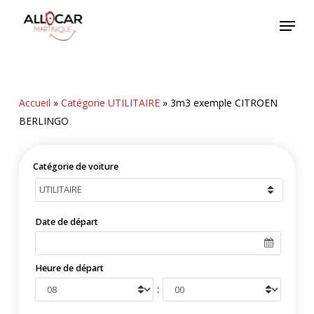
Skip
Menu
to
main
content
Accueil
»
Catégorie UTILITAIRE
»
3m3 exemple CITROEN
BERLINGO
Catégorie de voiture
Date de départ
Heure de départ
: