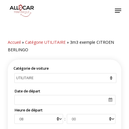
Skip
Menu
to
main
content
Accueil
»
Catégorie UTILITAIRE
»
3m3 exemple CITROEN
BERLINGO
Catégorie de voiture
Date de départ
Heure de départ
: