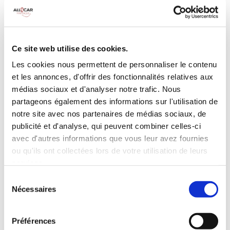
MANUELLE
Climatisation
5 Portes
Galerie de toit
3 Personnes
Habillage Bois
Ce site web utilise des cookies.
100 CV
Les cookies nous permettent de personnaliser le contenu
et les annonces, d'offrir des fonctionnalités relatives aux
INCLUS À LA LOCATION
médias sociaux et d'analyser notre trafic. Nous
partageons également des informations sur l'utilisation de
notre site avec nos partenaires de médias sociaux, de
Killométrage illimité
publicité et d'analyse, qui peuvent combiner celles-ci
Assurance tous risques (hors franchise)
avec d'autres informations que vous leur avez fournies
Carburant : plein à rendre plein
ou qu'ils ont collectées lors de votre utilisation de leurs
CONDITIONS DE LOCATION
services.
Sélection
Nécessaires
du
Age minimum :20 ans
consentement
Années de permis :2 ans
ASSURANCE
Préférences