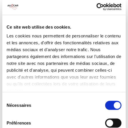
MANUELLE
Climatisation
5 Portes
Galerie de toit
3 Personnes
Habillage Bois
Ce site web utilise des cookies.
100 CV
Les cookies nous permettent de personnaliser le contenu
et les annonces, d'offrir des fonctionnalités relatives aux
INCLUS À LA LOCATION
médias sociaux et d'analyser notre trafic. Nous
partageons également des informations sur l'utilisation de
notre site avec nos partenaires de médias sociaux, de
Killométrage illimité
publicité et d'analyse, qui peuvent combiner celles-ci
Assurance tous risques (hors franchise)
avec d'autres informations que vous leur avez fournies
Carburant : plein à rendre plein
ou qu'ils ont collectées lors de votre utilisation de leurs
CONDITIONS DE LOCATION
services.
Sélection
Nécessaires
du
Age minimum :20 ans
consentement
Années de permis :2 ans
ASSURANCE
Préférences