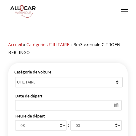
Skip
Menu
to
main
content
Accueil
»
Catégorie UTILITAIRE
»
3m3 exemple CITROEN
BERLINGO
Catégorie de voiture
Date de départ
Heure de départ
: