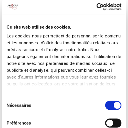
MANUELLE
Climatisation
5 Portes
Galerie de toit
3 Personnes
Habillage Bois
Ce site web utilise des cookies.
100 CV
Les cookies nous permettent de personnaliser le contenu
et les annonces, d'offrir des fonctionnalités relatives aux
INCLUS À LA LOCATION
médias sociaux et d'analyser notre trafic. Nous
partageons également des informations sur l'utilisation de
notre site avec nos partenaires de médias sociaux, de
Killométrage illimité
publicité et d'analyse, qui peuvent combiner celles-ci
Assurance tous risques (hors franchise)
avec d'autres informations que vous leur avez fournies
Carburant : plein à rendre plein
ou qu'ils ont collectées lors de votre utilisation de leurs
CONDITIONS DE LOCATION
services.
Sélection
Nécessaires
du
Age minimum :20 ans
consentement
Années de permis :2 ans
ASSURANCE
Préférences