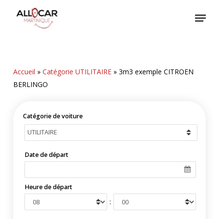
Skip
Menu
to
main
content
Accueil
»
Catégorie UTILITAIRE
»
3m3 exemple CITROEN
BERLINGO
Catégorie de voiture
Date de départ
Heure de départ
: