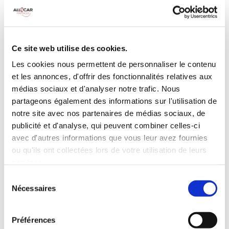
MANUELLE
Climatisation
5 Portes
Galerie de toit
3 Personnes
Habillage Bois
Ce site web utilise des cookies.
100 CV
Les cookies nous permettent de personnaliser le contenu
et les annonces, d'offrir des fonctionnalités relatives aux
INCLUS À LA LOCATION
médias sociaux et d'analyser notre trafic. Nous
partageons également des informations sur l'utilisation de
notre site avec nos partenaires de médias sociaux, de
Killométrage illimité
publicité et d'analyse, qui peuvent combiner celles-ci
Assurance tous risques (hors franchise)
avec d'autres informations que vous leur avez fournies
Carburant : plein à rendre plein
ou qu'ils ont collectées lors de votre utilisation de leurs
CONDITIONS DE LOCATION
services.
Sélection
Nécessaires
du
Age minimum :20 ans
consentement
Années de permis :2 ans
ASSURANCE
Préférences