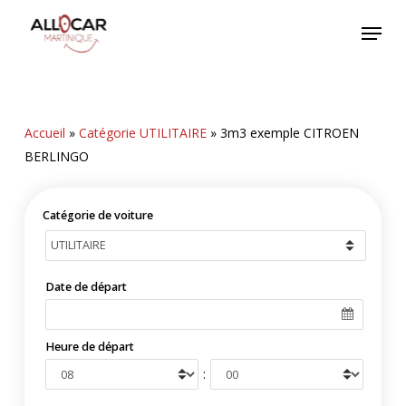
Skip
Menu
to
main
content
Accueil
»
Catégorie UTILITAIRE
»
3m3 exemple CITROEN
BERLINGO
Catégorie de voiture
Date de départ
Heure de départ
: