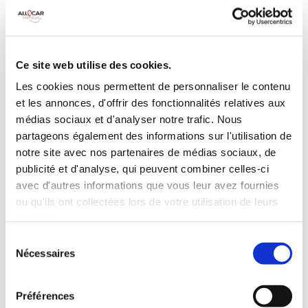
MANUELLE
Climatisation
5 Portes
Galerie de toit
3 Personnes
Habillage Bois
Ce site web utilise des cookies.
100 CV
Les cookies nous permettent de personnaliser le contenu
et les annonces, d'offrir des fonctionnalités relatives aux
INCLUS À LA LOCATION
médias sociaux et d'analyser notre trafic. Nous
partageons également des informations sur l'utilisation de
notre site avec nos partenaires de médias sociaux, de
Killométrage illimité
publicité et d'analyse, qui peuvent combiner celles-ci
Assurance tous risques (hors franchise)
avec d'autres informations que vous leur avez fournies
Carburant : plein à rendre plein
ou qu'ils ont collectées lors de votre utilisation de leurs
CONDITIONS DE LOCATION
services.
Sélection
Nécessaires
du
Age minimum :20 ans
consentement
Années de permis :2 ans
ASSURANCE
Préférences