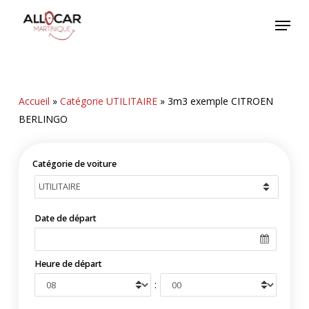
Skip
Menu
to
main
content
Accueil
»
Catégorie UTILITAIRE
»
3m3 exemple CITROEN
BERLINGO
Catégorie de voiture
Date de départ
Heure de départ
: