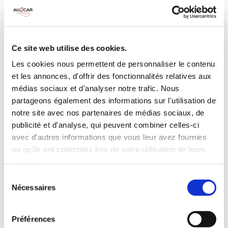
MANUELLE
Climatisation
5 Portes
Galerie de toit
3 Personnes
Habillage Bois
Ce site web utilise des cookies.
100 CV
Les cookies nous permettent de personnaliser le contenu
et les annonces, d'offrir des fonctionnalités relatives aux
INCLUS À LA LOCATION
médias sociaux et d'analyser notre trafic. Nous
partageons également des informations sur l'utilisation de
notre site avec nos partenaires de médias sociaux, de
Killométrage illimité
publicité et d'analyse, qui peuvent combiner celles-ci
Assurance tous risques (hors franchise)
avec d'autres informations que vous leur avez fournies
Carburant : plein à rendre plein
ou qu'ils ont collectées lors de votre utilisation de leurs
CONDITIONS DE LOCATION
services.
Sélection
Nécessaires
du
Age minimum :20 ans
consentement
Années de permis :2 ans
ASSURANCE
Préférences