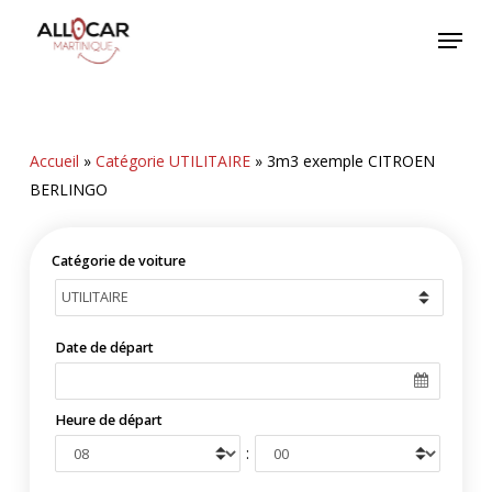
Skip
Menu
to
main
content
Accueil
»
Catégorie UTILITAIRE
»
3m3 exemple CITROEN
BERLINGO
Catégorie de voiture
Date de départ
Heure de départ
: