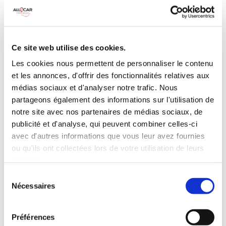
MANUELLE
Climatisation
5 Portes
Galerie de toit
3 Personnes
Habillage Bois
Ce site web utilise des cookies.
100 CV
Les cookies nous permettent de personnaliser le contenu
et les annonces, d'offrir des fonctionnalités relatives aux
INCLUS À LA LOCATION
médias sociaux et d'analyser notre trafic. Nous
partageons également des informations sur l'utilisation de
notre site avec nos partenaires de médias sociaux, de
Killométrage illimité
publicité et d'analyse, qui peuvent combiner celles-ci
Assurance tous risques (hors franchise)
avec d'autres informations que vous leur avez fournies
Carburant : plein à rendre plein
ou qu'ils ont collectées lors de votre utilisation de leurs
CONDITIONS DE LOCATION
services.
Sélection
Nécessaires
du
Age minimum :20 ans
consentement
Années de permis :2 ans
ASSURANCE
Préférences