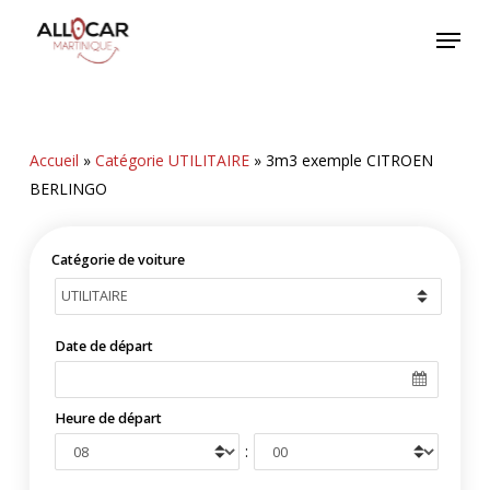
Skip
Menu
to
main
content
Accueil
»
Catégorie UTILITAIRE
»
3m3 exemple CITROEN
BERLINGO
Catégorie de voiture
Date de départ
Heure de départ
: