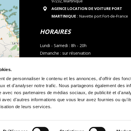
97232, Martinique
AGENCE LOCATION DE VOITURE PORT
:
MARTINIQUE
Navette port Fort-de-France
HORAIRES
Lundi - Samedi : 8h - 20h
Dimanche : sur réservation
CONTACT
okies.
t de personnaliser le contenu et les annonces, d'offrir des fonct
Téléphone : 05 96 02 03 23
ux et d'analyser notre trafic. Nous partageons également des in
Email : allocarmartinique@gmail.com
site avec nos partenaires de médias sociaux, de publicité et d'anal
contributors
 avec d'autres informations que vous leur avez fournies ou qu'il
Appel whatsapp
lisation de leurs services.