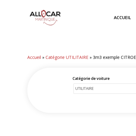
Skip
to
ACCUEIL
main
content
Accueil
»
Catégorie UTILITAIRE
»
3m3 exemple CITRO
Catégorie de voiture