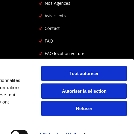
Nos Agences
Avis clients
Contact
FAQ
FAQ location voiture
CGV
Tout autoriser
ionnalités
formations
Autoriser la sélection
yse, qui
s ont
Refuser