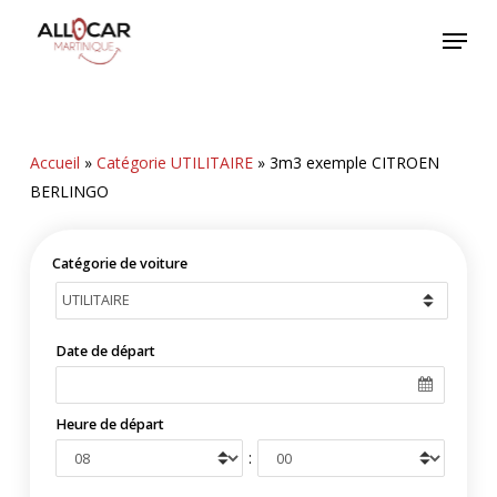
Skip
Menu
to
main
content
Accueil
»
Catégorie UTILITAIRE
»
3m3 exemple CITROEN
BERLINGO
Catégorie de voiture
Date de départ
Heure de départ
: