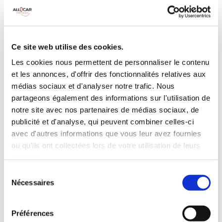
MANUELLE
Climatisation
5 Portes
Galerie de toit
3 Personnes
Habillage Bois
Ce site web utilise des cookies.
100 CV
Les cookies nous permettent de personnaliser le contenu
et les annonces, d'offrir des fonctionnalités relatives aux
INCLUS À LA LOCATION
médias sociaux et d'analyser notre trafic. Nous
partageons également des informations sur l'utilisation de
notre site avec nos partenaires de médias sociaux, de
Killométrage illimité
publicité et d'analyse, qui peuvent combiner celles-ci
Assurance tous risques (hors franchise)
avec d'autres informations que vous leur avez fournies
Carburant : plein à rendre plein
ou qu'ils ont collectées lors de votre utilisation de leurs
CONDITIONS DE LOCATION
services.
Sélection
Nécessaires
du
Age minimum :20 ans
consentement
Années de permis :2 ans
ASSURANCE
Préférences