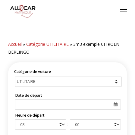
Skip
Menu
to
main
content
Accueil
»
Catégorie UTILITAIRE
»
3m3 exemple CITROEN
BERLINGO
Catégorie de voiture
Date de départ
Heure de départ
: