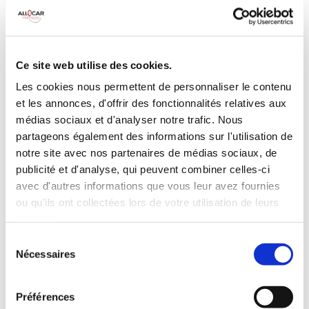
MANUELLE
Climatisation
5 Portes
Galerie de toit
3 Personnes
Habillage Bois
Ce site web utilise des cookies.
100 CV
Les cookies nous permettent de personnaliser le contenu
et les annonces, d'offrir des fonctionnalités relatives aux
INCLUS À LA LOCATION
médias sociaux et d'analyser notre trafic. Nous
partageons également des informations sur l'utilisation de
notre site avec nos partenaires de médias sociaux, de
Killométrage illimité
publicité et d'analyse, qui peuvent combiner celles-ci
Assurance tous risques (hors franchise)
avec d'autres informations que vous leur avez fournies
Carburant : plein à rendre plein
ou qu'ils ont collectées lors de votre utilisation de leurs
CONDITIONS DE LOCATION
services.
Sélection
Nécessaires
du
Age minimum :20 ans
consentement
Années de permis :2 ans
ASSURANCE
Préférences