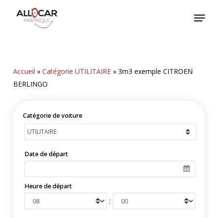
Skip
Menu
to
main
content
Accueil
»
Catégorie UTILITAIRE
»
3m3 exemple CITROEN
BERLINGO
Catégorie de voiture
Date de départ
Heure de départ
: