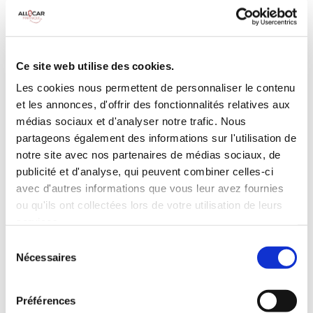
MANUELLE
Climatisation
5 Portes
Galerie de toit
3 Personnes
Habillage Bois
Ce site web utilise des cookies.
100 CV
Les cookies nous permettent de personnaliser le contenu
et les annonces, d'offrir des fonctionnalités relatives aux
INCLUS À LA LOCATION
médias sociaux et d'analyser notre trafic. Nous
partageons également des informations sur l'utilisation de
notre site avec nos partenaires de médias sociaux, de
Killométrage illimité
publicité et d'analyse, qui peuvent combiner celles-ci
Assurance tous risques (hors franchise)
avec d'autres informations que vous leur avez fournies
Carburant : plein à rendre plein
ou qu'ils ont collectées lors de votre utilisation de leurs
CONDITIONS DE LOCATION
services.
Sélection
Nécessaires
du
Age minimum :20 ans
consentement
Années de permis :2 ans
ASSURANCE
Préférences