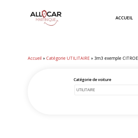
Skip
to
ACCUEIL
main
content
Accueil
»
Catégorie UTILITAIRE
»
3m3 exemple CITRO
Catégorie de voiture