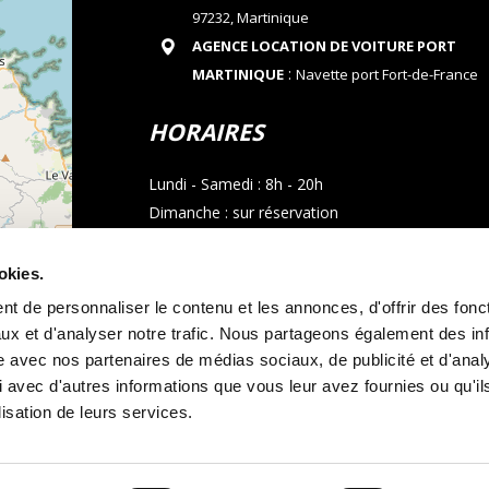
97232, Martinique
AGENCE LOCATION DE VOITURE PORT
:
MARTINIQUE
Navette port Fort-de-France
HORAIRES
Lundi - Samedi : 8h - 20h
Dimanche : sur réservation
CONTACT
okies.
t de personnaliser le contenu et les annonces, d'offrir des fonct
Téléphone : 05 96 02 03 23
ux et d'analyser notre trafic. Nous partageons également des in
Email : allocarmartinique@gmail.com
site avec nos partenaires de médias sociaux, de publicité et d'anal
contributors
 avec d'autres informations que vous leur avez fournies ou qu'il
Appel whatsapp
lisation de leurs services.