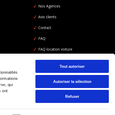
Nos Agences
Avis clients
Contact
FAQ
FAQ location voiture
CGV
Tout autoriser
ionnalités
formations
Autoriser la sélection
yse, qui
s ont
Refuser