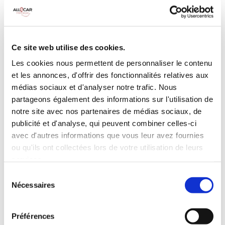
MANUELLE
Climatisation
5 Portes
Galerie de toit
3 Personnes
Habillage Bois
Ce site web utilise des cookies.
100 CV
Les cookies nous permettent de personnaliser le contenu
et les annonces, d'offrir des fonctionnalités relatives aux
INCLUS À LA LOCATION
médias sociaux et d'analyser notre trafic. Nous
partageons également des informations sur l'utilisation de
notre site avec nos partenaires de médias sociaux, de
Killométrage illimité
publicité et d'analyse, qui peuvent combiner celles-ci
Assurance tous risques (hors franchise)
avec d'autres informations que vous leur avez fournies
Carburant : plein à rendre plein
ou qu'ils ont collectées lors de votre utilisation de leurs
CONDITIONS DE LOCATION
services.
Sélection
Nécessaires
du
Age minimum :20 ans
consentement
Années de permis :2 ans
ASSURANCE
Préférences