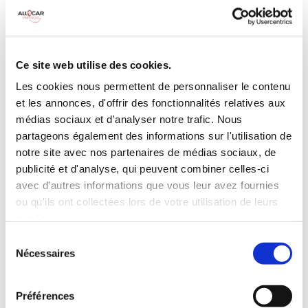
MANUELLE
Climatisation
5 Portes
Galerie de toit
3 Personnes
Habillage Bois
Ce site web utilise des cookies.
100 CV
Les cookies nous permettent de personnaliser le contenu
et les annonces, d'offrir des fonctionnalités relatives aux
INCLUS À LA LOCATION
médias sociaux et d'analyser notre trafic. Nous
partageons également des informations sur l'utilisation de
notre site avec nos partenaires de médias sociaux, de
Killométrage illimité
publicité et d'analyse, qui peuvent combiner celles-ci
Assurance tous risques (hors franchise)
avec d'autres informations que vous leur avez fournies
Carburant : plein à rendre plein
ou qu'ils ont collectées lors de votre utilisation de leurs
CONDITIONS DE LOCATION
services.
Sélection
Nécessaires
du
Age minimum :20 ans
consentement
Années de permis :2 ans
ASSURANCE
Préférences