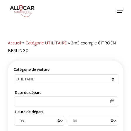
Skip
Menu
to
main
content
Accueil
»
Catégorie UTILITAIRE
»
3m3 exemple CITROEN
BERLINGO
Catégorie de voiture
Date de départ
Heure de départ
: