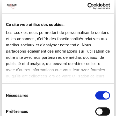
MANUELLE
Climatisation
5 Portes
Galerie de toit
3 Personnes
Habillage Bois
Ce site web utilise des cookies.
100 CV
Les cookies nous permettent de personnaliser le contenu
et les annonces, d'offrir des fonctionnalités relatives aux
INCLUS À LA LOCATION
médias sociaux et d'analyser notre trafic. Nous
partageons également des informations sur l'utilisation de
notre site avec nos partenaires de médias sociaux, de
Killométrage illimité
publicité et d'analyse, qui peuvent combiner celles-ci
Assurance tous risques (hors franchise)
avec d'autres informations que vous leur avez fournies
Carburant : plein à rendre plein
ou qu'ils ont collectées lors de votre utilisation de leurs
CONDITIONS DE LOCATION
services.
Sélection
Nécessaires
du
Age minimum :20 ans
consentement
Années de permis :2 ans
ASSURANCE
Préférences