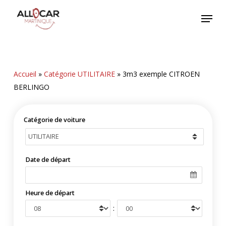
Skip
Menu
to
main
content
Accueil
»
Catégorie UTILITAIRE
»
3m3 exemple CITROEN
BERLINGO
Catégorie de voiture
Date de départ
Heure de départ
: