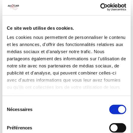
MANUELLE
Climatisation
5 Portes
Galerie de toit
3 Personnes
Habillage Bois
Ce site web utilise des cookies.
100 CV
Les cookies nous permettent de personnaliser le contenu
et les annonces, d'offrir des fonctionnalités relatives aux
INCLUS À LA LOCATION
médias sociaux et d'analyser notre trafic. Nous
partageons également des informations sur l'utilisation de
notre site avec nos partenaires de médias sociaux, de
Killométrage illimité
publicité et d'analyse, qui peuvent combiner celles-ci
Assurance tous risques (hors franchise)
avec d'autres informations que vous leur avez fournies
Carburant : plein à rendre plein
ou qu'ils ont collectées lors de votre utilisation de leurs
CONDITIONS DE LOCATION
services.
Sélection
Nécessaires
du
Age minimum :20 ans
consentement
Années de permis :2 ans
ASSURANCE
Préférences