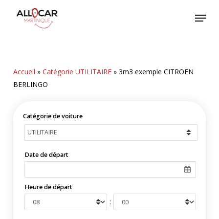
Skip
Menu
to
main
content
Accueil
»
Catégorie UTILITAIRE
»
3m3 exemple CITROEN
BERLINGO
Catégorie de voiture
Date de départ
Heure de départ
: