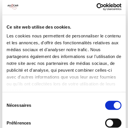
MANUELLE
Climatisation
5 Portes
Galerie de toit
3 Personnes
Habillage Bois
Ce site web utilise des cookies.
100 CV
Les cookies nous permettent de personnaliser le contenu
et les annonces, d'offrir des fonctionnalités relatives aux
INCLUS À LA LOCATION
médias sociaux et d'analyser notre trafic. Nous
partageons également des informations sur l'utilisation de
notre site avec nos partenaires de médias sociaux, de
Killométrage illimité
publicité et d'analyse, qui peuvent combiner celles-ci
Assurance tous risques (hors franchise)
avec d'autres informations que vous leur avez fournies
Carburant : plein à rendre plein
ou qu'ils ont collectées lors de votre utilisation de leurs
CONDITIONS DE LOCATION
services.
Sélection
Nécessaires
du
Age minimum :20 ans
consentement
Années de permis :2 ans
ASSURANCE
Préférences