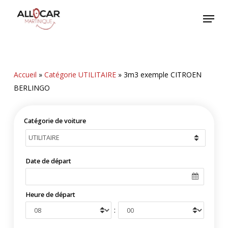
Skip
Menu
to
main
content
Accueil
»
Catégorie UTILITAIRE
»
3m3 exemple CITROEN
BERLINGO
Catégorie de voiture
Date de départ
Heure de départ
: