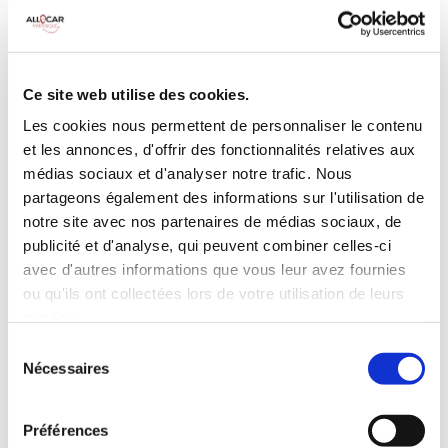
MANUELLE
Climatisation
5 Portes
Galerie de toit
3 Personnes
Habillage Bois
Ce site web utilise des cookies.
100 CV
Les cookies nous permettent de personnaliser le contenu
et les annonces, d'offrir des fonctionnalités relatives aux
INCLUS À LA LOCATION
médias sociaux et d'analyser notre trafic. Nous
partageons également des informations sur l'utilisation de
notre site avec nos partenaires de médias sociaux, de
Killométrage illimité
publicité et d'analyse, qui peuvent combiner celles-ci
Assurance tous risques (hors franchise)
avec d'autres informations que vous leur avez fournies
Carburant : plein à rendre plein
ou qu'ils ont collectées lors de votre utilisation de leurs
CONDITIONS DE LOCATION
services.
Sélection
Nécessaires
du
Age minimum :20 ans
consentement
Années de permis :2 ans
ASSURANCE
Préférences