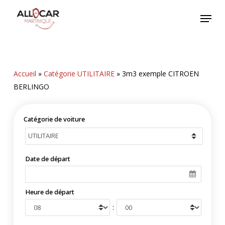
Skip
Menu
to
main
content
Accueil
»
Catégorie UTILITAIRE
»
3m3 exemple CITROEN
BERLINGO
Catégorie de voiture
Date de départ
Heure de départ
: