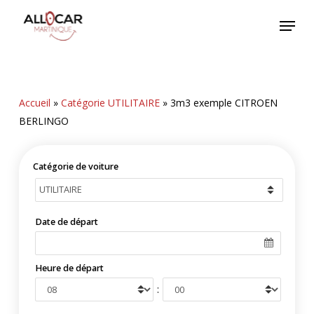
Skip
Menu
to
main
content
Accueil
»
Catégorie UTILITAIRE
»
3m3 exemple CITROEN
BERLINGO
Catégorie de voiture
Date de départ
Heure de départ
: