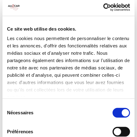
MANUELLE
Climatisation
5 Portes
Galerie de toit
3 Personnes
Habillage Bois
Ce site web utilise des cookies.
100 CV
Les cookies nous permettent de personnaliser le contenu
et les annonces, d'offrir des fonctionnalités relatives aux
INCLUS À LA LOCATION
médias sociaux et d'analyser notre trafic. Nous
partageons également des informations sur l'utilisation de
notre site avec nos partenaires de médias sociaux, de
Killométrage illimité
publicité et d'analyse, qui peuvent combiner celles-ci
Assurance tous risques (hors franchise)
avec d'autres informations que vous leur avez fournies
Carburant : plein à rendre plein
ou qu'ils ont collectées lors de votre utilisation de leurs
CONDITIONS DE LOCATION
services.
Sélection
Nécessaires
du
Age minimum :20 ans
consentement
Années de permis :2 ans
ASSURANCE
Préférences