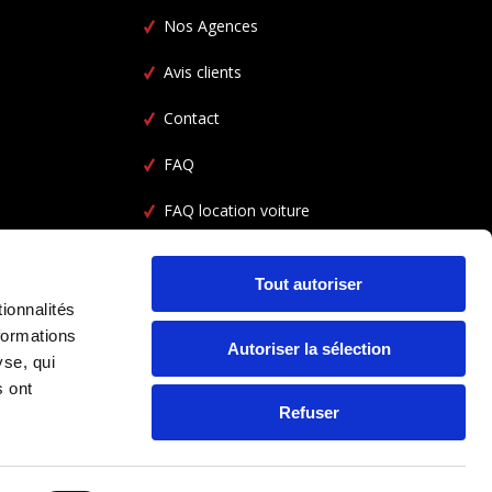
Nos Agences
Avis clients
Contact
FAQ
FAQ location voiture
CGV
Tout autoriser
ionnalités
formations
Autoriser la sélection
yse, qui
s ont
Refuser