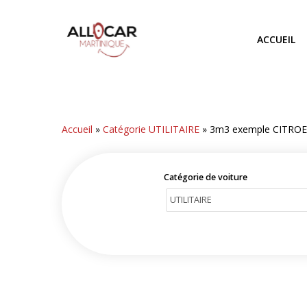
Skip
to
ACCUEIL
main
content
Accueil
»
Catégorie UTILITAIRE
»
3m3 exemple CITRO
Catégorie de voiture