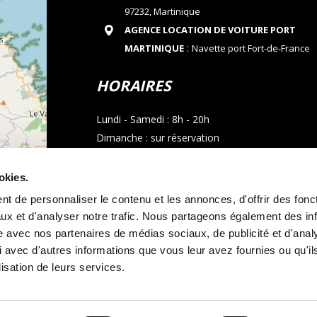
97232, Martinique
AGENCE LOCATION DE VOITURE PORT
:
MARTINIQUE
Navette port Fort-de-France
HORAIRES
Lundi - Samedi : 8h - 20h
Dimanche : sur réservation
CONTACT
okies.
t de personnaliser le contenu et les annonces, d'offrir des fonct
Téléphone : 05 96 02 03 23
ux et d'analyser notre trafic. Nous partageons également des in
Email : allocarmartinique@gmail.com
site avec nos partenaires de médias sociaux, de publicité et d'anal
contributors
 avec d'autres informations que vous leur avez fournies ou qu'il
Appel whatsapp
lisation de leurs services.