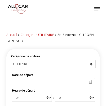
Skip
Menu
to
main
content
Accueil
»
Catégorie UTILITAIRE
»
3m3 exemple CITROEN
BERLINGO
Catégorie de voiture
Date de départ
Heure de départ
: