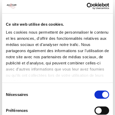
MANUELLE
Climatisation
5 Portes
Galerie de toit
3 Personnes
Habillage Bois
Ce site web utilise des cookies.
100 CV
Les cookies nous permettent de personnaliser le contenu
et les annonces, d'offrir des fonctionnalités relatives aux
INCLUS À LA LOCATION
médias sociaux et d'analyser notre trafic. Nous
partageons également des informations sur l'utilisation de
notre site avec nos partenaires de médias sociaux, de
Killométrage illimité
publicité et d'analyse, qui peuvent combiner celles-ci
Assurance tous risques (hors franchise)
avec d'autres informations que vous leur avez fournies
Carburant : plein à rendre plein
ou qu'ils ont collectées lors de votre utilisation de leurs
CONDITIONS DE LOCATION
services.
Sélection
Nécessaires
du
Age minimum :20 ans
consentement
Années de permis :2 ans
ASSURANCE
Préférences