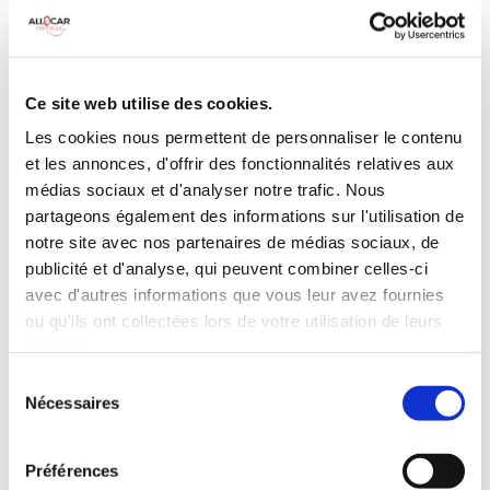
MANUELLE
Climatisation
5 Portes
Galerie de toit
3 Personnes
Habillage Bois
Ce site web utilise des cookies.
100 CV
Les cookies nous permettent de personnaliser le contenu
et les annonces, d'offrir des fonctionnalités relatives aux
INCLUS À LA LOCATION
médias sociaux et d'analyser notre trafic. Nous
partageons également des informations sur l'utilisation de
notre site avec nos partenaires de médias sociaux, de
Killométrage illimité
publicité et d'analyse, qui peuvent combiner celles-ci
Assurance tous risques (hors franchise)
avec d'autres informations que vous leur avez fournies
Carburant : plein à rendre plein
ou qu'ils ont collectées lors de votre utilisation de leurs
CONDITIONS DE LOCATION
services.
Sélection
Nécessaires
du
Age minimum :20 ans
consentement
Années de permis :2 ans
ASSURANCE
Préférences