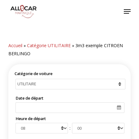
Skip
Menu
to
main
content
Accueil
»
Catégorie UTILITAIRE
»
3m3 exemple CITROEN
BERLINGO
Catégorie de voiture
Date de départ
Heure de départ
: