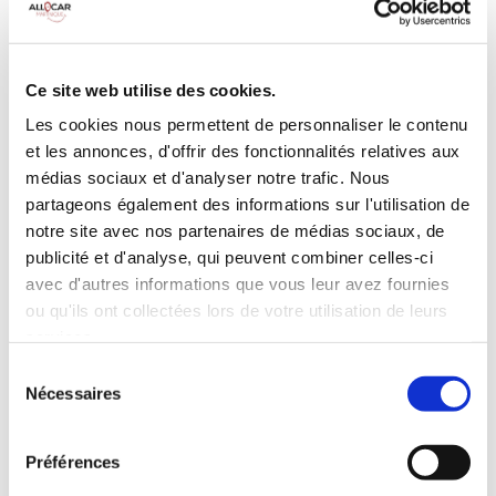
Galerie de toit
BLUETOOTH
Habillage Bois
Camera de recul
Cloison de
75 CV
séparation
Ce site web utilise des cookies.
pivotante
Les cookies nous permettent de personnaliser le contenu
et les annonces, d'offrir des fonctionnalités relatives aux
INCLUS À LA LOCATION
médias sociaux et d'analyser notre trafic. Nous
partageons également des informations sur l'utilisation de
Killométrage illimité
notre site avec nos partenaires de médias sociaux, de
publicité et d'analyse, qui peuvent combiner celles-ci
Assurance tous risques (hors franchise)
avec d'autres informations que vous leur avez fournies
Carburant : plein à rendre plein
CONDITIONS DE LOCATION
ou qu'ils ont collectées lors de votre utilisation de leurs
services.
Sélection
Age minimum :20 ans
Nécessaires
du
Années de permis :2 ans
consentement
ASSURANCE
Préférences