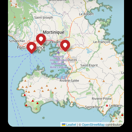
Leaflet
|
©
OpenStreetMap
contributors