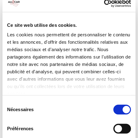
Galerie de toit
BLUETOOTH
Habillage Bois
Camera de recul
Cloison de
75 CV
séparation
Ce site web utilise des cookies.
pivotante
Les cookies nous permettent de personnaliser le contenu
et les annonces, d'offrir des fonctionnalités relatives aux
INCLUS À LA LOCATION
médias sociaux et d'analyser notre trafic. Nous
partageons également des informations sur l'utilisation de
Killométrage illimité
notre site avec nos partenaires de médias sociaux, de
publicité et d'analyse, qui peuvent combiner celles-ci
Assurance tous risques (hors franchise)
avec d'autres informations que vous leur avez fournies
Carburant : plein à rendre plein
CONDITIONS DE LOCATION
ou qu'ils ont collectées lors de votre utilisation de leurs
services.
Sélection
Age minimum :20 ans
Nécessaires
du
Années de permis :2 ans
consentement
ASSURANCE
Préférences