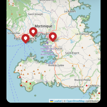
Leaflet
|
©
OpenStreetMap
contributors