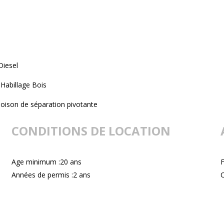
Diesel
Habillage Bois
loison de séparation pivotante
CONDITIONS DE LOCATION
Age minimum :20 ans
F
Années de permis :2 ans
C