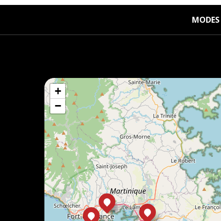
MODES 
+
−