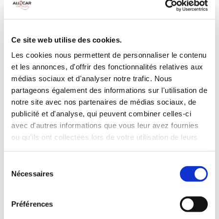
Galerie de toit
BLUETOOTH
Habillage Bois
Camera de recul
Cloison de
75 CV
séparation
Ce site web utilise des cookies.
pivotante
Les cookies nous permettent de personnaliser le contenu
et les annonces, d'offrir des fonctionnalités relatives aux
INCLUS À LA LOCATION
médias sociaux et d'analyser notre trafic. Nous
partageons également des informations sur l'utilisation de
Killométrage illimité
notre site avec nos partenaires de médias sociaux, de
publicité et d'analyse, qui peuvent combiner celles-ci
Assurance tous risques (hors franchise)
avec d'autres informations que vous leur avez fournies
Carburant : plein à rendre plein
CONDITIONS DE LOCATION
ou qu'ils ont collectées lors de votre utilisation de leurs
services.
Sélection
Age minimum :20 ans
Nécessaires
du
Années de permis :2 ans
consentement
ASSURANCE
Préférences