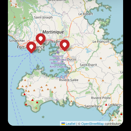
Leaflet
|
©
OpenStreetMap
contributors