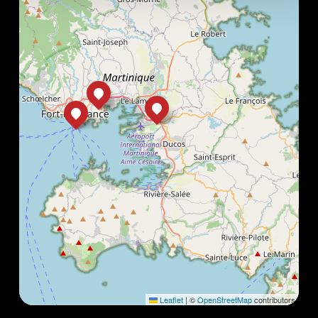
Leaflet
|
©
OpenStreetMap
contributors