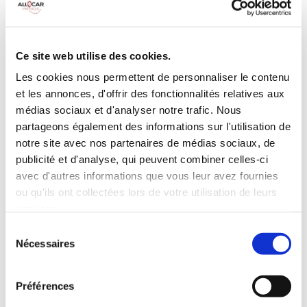
Galerie de toit
BLUETOOTH
Habillage Bois
Camera de recul
Cloison de
75 CV
séparation
Ce site web utilise des cookies.
pivotante
Les cookies nous permettent de personnaliser le contenu
et les annonces, d'offrir des fonctionnalités relatives aux
INCLUS À LA LOCATION
médias sociaux et d'analyser notre trafic. Nous
partageons également des informations sur l'utilisation de
Killométrage illimité
notre site avec nos partenaires de médias sociaux, de
publicité et d'analyse, qui peuvent combiner celles-ci
Assurance tous risques (hors franchise)
avec d'autres informations que vous leur avez fournies
Carburant : plein à rendre plein
CONDITIONS DE LOCATION
ou qu'ils ont collectées lors de votre utilisation de leurs
services.
Sélection
Age minimum :20 ans
Nécessaires
du
Années de permis :2 ans
consentement
ASSURANCE
Préférences