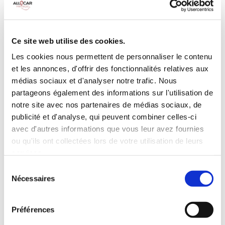
Galerie de toit
BLUETOOTH
Habillage Bois
Camera de recul
Cloison de
75 CV
séparation
Ce site web utilise des cookies.
pivotante
Les cookies nous permettent de personnaliser le contenu
et les annonces, d'offrir des fonctionnalités relatives aux
INCLUS À LA LOCATION
médias sociaux et d'analyser notre trafic. Nous
partageons également des informations sur l'utilisation de
Killométrage illimité
notre site avec nos partenaires de médias sociaux, de
publicité et d'analyse, qui peuvent combiner celles-ci
Assurance tous risques (hors franchise)
avec d'autres informations que vous leur avez fournies
Carburant : plein à rendre plein
CONDITIONS DE LOCATION
ou qu'ils ont collectées lors de votre utilisation de leurs
services.
Sélection
Age minimum :20 ans
Nécessaires
du
Années de permis :2 ans
consentement
ASSURANCE
Préférences