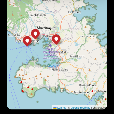
Leaflet
|
©
OpenStreetMap
contributors