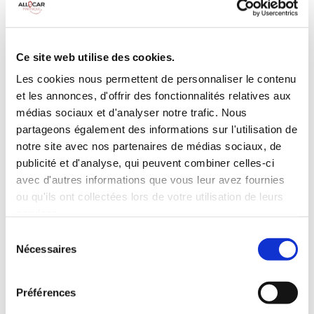
Galerie de toit
BLUETOOTH
Habillage Bois
Camera de recul
Cloison de
75 CV
séparation
Ce site web utilise des cookies.
pivotante
Les cookies nous permettent de personnaliser le contenu
et les annonces, d'offrir des fonctionnalités relatives aux
INCLUS À LA LOCATION
médias sociaux et d'analyser notre trafic. Nous
partageons également des informations sur l'utilisation de
Killométrage illimité
notre site avec nos partenaires de médias sociaux, de
publicité et d'analyse, qui peuvent combiner celles-ci
Assurance tous risques (hors franchise)
avec d'autres informations que vous leur avez fournies
Carburant : plein à rendre plein
CONDITIONS DE LOCATION
ou qu'ils ont collectées lors de votre utilisation de leurs
services.
Sélection
Age minimum :20 ans
Nécessaires
du
Années de permis :2 ans
consentement
ASSURANCE
Préférences