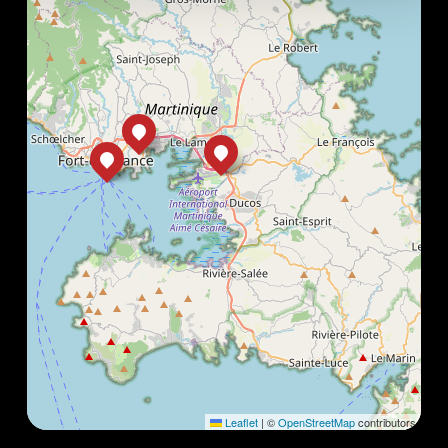
Leaflet
|
©
OpenStreetMap
contributors