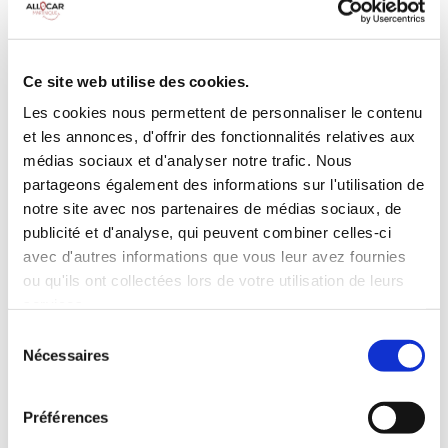
Galerie de toit
BLUETOOTH
Habillage Bois
Camera de recul
Cloison de
75 CV
séparation
Ce site web utilise des cookies.
pivotante
Les cookies nous permettent de personnaliser le contenu
et les annonces, d'offrir des fonctionnalités relatives aux
INCLUS À LA LOCATION
médias sociaux et d'analyser notre trafic. Nous
partageons également des informations sur l'utilisation de
Killométrage illimité
notre site avec nos partenaires de médias sociaux, de
publicité et d'analyse, qui peuvent combiner celles-ci
Assurance tous risques (hors franchise)
avec d'autres informations que vous leur avez fournies
Carburant : plein à rendre plein
CONDITIONS DE LOCATION
ou qu'ils ont collectées lors de votre utilisation de leurs
services.
Sélection
Age minimum :20 ans
Nécessaires
du
Années de permis :2 ans
consentement
ASSURANCE
Préférences