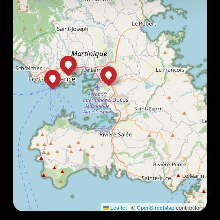
Leaflet
|
©
OpenStreetMap
contributors