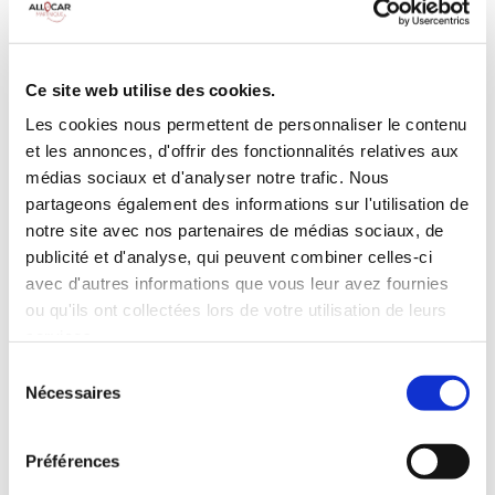
Galerie de toit
BLUETOOTH
Habillage Bois
Camera de recul
Cloison de
75 CV
séparation
Ce site web utilise des cookies.
pivotante
Les cookies nous permettent de personnaliser le contenu
et les annonces, d'offrir des fonctionnalités relatives aux
INCLUS À LA LOCATION
médias sociaux et d'analyser notre trafic. Nous
partageons également des informations sur l'utilisation de
Killométrage illimité
notre site avec nos partenaires de médias sociaux, de
publicité et d'analyse, qui peuvent combiner celles-ci
Assurance tous risques (hors franchise)
avec d'autres informations que vous leur avez fournies
Carburant : plein à rendre plein
CONDITIONS DE LOCATION
ou qu'ils ont collectées lors de votre utilisation de leurs
services.
Sélection
Age minimum :20 ans
Nécessaires
du
Années de permis :2 ans
consentement
ASSURANCE
Préférences