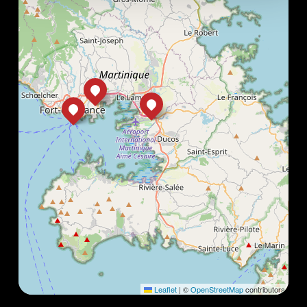
Leaflet
|
©
OpenStreetMap
contributors