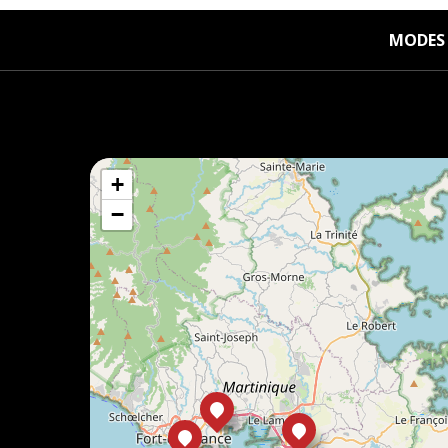
MODES 
+
−