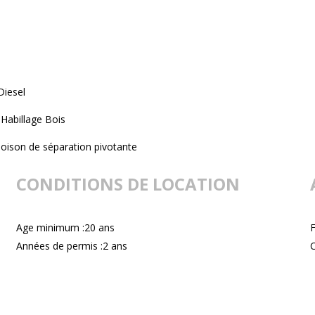
Diesel
Habillage Bois
loison de séparation pivotante
CONDITIONS DE LOCATION
Age minimum :20 ans
F
Années de permis :2 ans
C