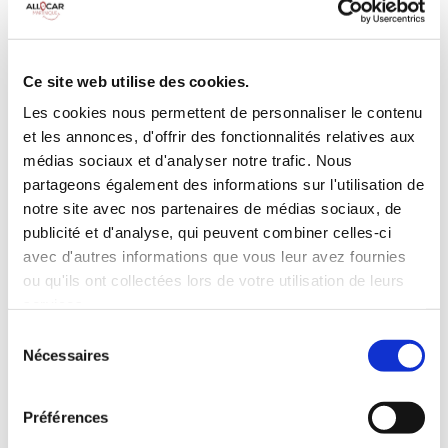
Galerie de toit
BLUETOOTH
Habillage Bois
Camera de recul
Cloison de
75 CV
séparation
Ce site web utilise des cookies.
pivotante
Les cookies nous permettent de personnaliser le contenu
et les annonces, d'offrir des fonctionnalités relatives aux
INCLUS À LA LOCATION
médias sociaux et d'analyser notre trafic. Nous
partageons également des informations sur l'utilisation de
Killométrage illimité
notre site avec nos partenaires de médias sociaux, de
publicité et d'analyse, qui peuvent combiner celles-ci
Assurance tous risques (hors franchise)
avec d'autres informations que vous leur avez fournies
Carburant : plein à rendre plein
CONDITIONS DE LOCATION
ou qu'ils ont collectées lors de votre utilisation de leurs
services.
Sélection
Age minimum :20 ans
Nécessaires
du
Années de permis :2 ans
consentement
ASSURANCE
Préférences