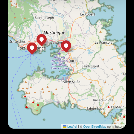
Leaflet
|
©
OpenStreetMap
contributors