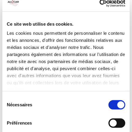
Galerie de toit
BLUETOOTH
Habillage Bois
Camera de recul
Cloison de
75 CV
séparation
Ce site web utilise des cookies.
pivotante
Les cookies nous permettent de personnaliser le contenu
et les annonces, d'offrir des fonctionnalités relatives aux
INCLUS À LA LOCATION
médias sociaux et d'analyser notre trafic. Nous
partageons également des informations sur l'utilisation de
Killométrage illimité
notre site avec nos partenaires de médias sociaux, de
publicité et d'analyse, qui peuvent combiner celles-ci
Assurance tous risques (hors franchise)
avec d'autres informations que vous leur avez fournies
Carburant : plein à rendre plein
CONDITIONS DE LOCATION
ou qu'ils ont collectées lors de votre utilisation de leurs
services.
Sélection
Age minimum :20 ans
Nécessaires
du
Années de permis :2 ans
consentement
ASSURANCE
Préférences