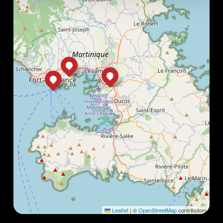
Leaflet
|
©
OpenStreetMap
contributors