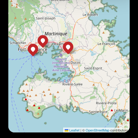
Leaflet
|
©
OpenStreetMap
contributors