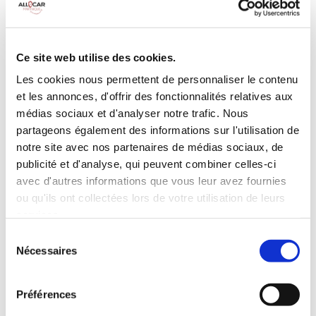
Galerie de toit
BLUETOOTH
Habillage Bois
Camera de recul
Cloison de
75 CV
séparation
Ce site web utilise des cookies.
pivotante
Les cookies nous permettent de personnaliser le contenu
et les annonces, d'offrir des fonctionnalités relatives aux
INCLUS À LA LOCATION
médias sociaux et d'analyser notre trafic. Nous
partageons également des informations sur l'utilisation de
Killométrage illimité
notre site avec nos partenaires de médias sociaux, de
publicité et d'analyse, qui peuvent combiner celles-ci
Assurance tous risques (hors franchise)
avec d'autres informations que vous leur avez fournies
Carburant : plein à rendre plein
CONDITIONS DE LOCATION
ou qu'ils ont collectées lors de votre utilisation de leurs
services.
Sélection
Age minimum :20 ans
Nécessaires
du
Années de permis :2 ans
consentement
ASSURANCE
Préférences