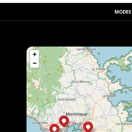
MODES 
+
−