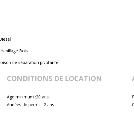
Diesel
Habillage Bois
loison de séparation pivotante
CONDITIONS DE LOCATION
Age minimum :20 ans
F
Années de permis :2 ans
C