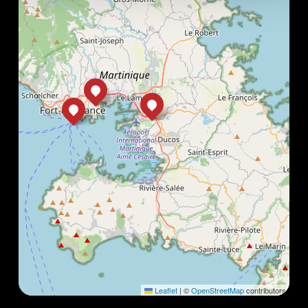
Leaflet
|
©
OpenStreetMap
contributors