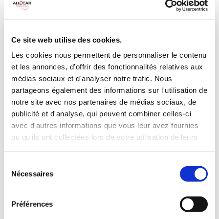
Galerie de toit
BLUETOOTH
Habillage Bois
Camera de recul
Cloison de
75 CV
séparation
Ce site web utilise des cookies.
pivotante
Les cookies nous permettent de personnaliser le contenu
et les annonces, d'offrir des fonctionnalités relatives aux
INCLUS À LA LOCATION
médias sociaux et d'analyser notre trafic. Nous
partageons également des informations sur l'utilisation de
Killométrage illimité
notre site avec nos partenaires de médias sociaux, de
publicité et d'analyse, qui peuvent combiner celles-ci
Assurance tous risques (hors franchise)
avec d'autres informations que vous leur avez fournies
Carburant : plein à rendre plein
CONDITIONS DE LOCATION
ou qu'ils ont collectées lors de votre utilisation de leurs
services.
Sélection
Age minimum :20 ans
Nécessaires
du
Années de permis :2 ans
consentement
ASSURANCE
Préférences