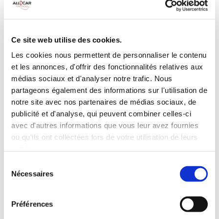
Galerie de toit
BLUETOOTH
Habillage Bois
Camera de recul
Cloison de
75 CV
séparation
Ce site web utilise des cookies.
pivotante
Les cookies nous permettent de personnaliser le contenu
et les annonces, d'offrir des fonctionnalités relatives aux
INCLUS À LA LOCATION
médias sociaux et d'analyser notre trafic. Nous
partageons également des informations sur l'utilisation de
Killométrage illimité
notre site avec nos partenaires de médias sociaux, de
publicité et d'analyse, qui peuvent combiner celles-ci
Assurance tous risques (hors franchise)
avec d'autres informations que vous leur avez fournies
Carburant : plein à rendre plein
CONDITIONS DE LOCATION
ou qu'ils ont collectées lors de votre utilisation de leurs
services.
Sélection
Age minimum :20 ans
Nécessaires
du
Années de permis :2 ans
consentement
ASSURANCE
Préférences