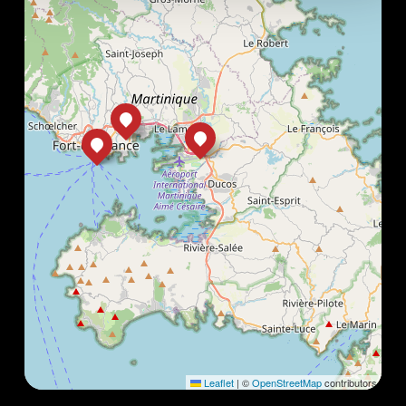
Leaflet
|
©
OpenStreetMap
contributors