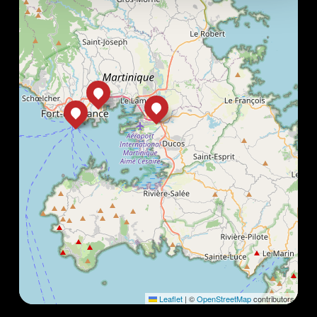
Leaflet
|
©
OpenStreetMap
contributors