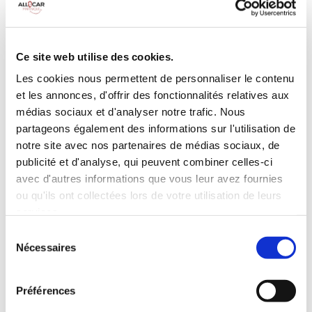
Galerie de toit
BLUETOOTH
Habillage Bois
Camera de recul
Cloison de
75 CV
séparation
Ce site web utilise des cookies.
pivotante
Les cookies nous permettent de personnaliser le contenu
et les annonces, d'offrir des fonctionnalités relatives aux
INCLUS À LA LOCATION
médias sociaux et d'analyser notre trafic. Nous
partageons également des informations sur l'utilisation de
Killométrage illimité
notre site avec nos partenaires de médias sociaux, de
publicité et d'analyse, qui peuvent combiner celles-ci
Assurance tous risques (hors franchise)
avec d'autres informations que vous leur avez fournies
Carburant : plein à rendre plein
CONDITIONS DE LOCATION
ou qu'ils ont collectées lors de votre utilisation de leurs
services.
Sélection
Age minimum :20 ans
Nécessaires
du
Années de permis :2 ans
consentement
ASSURANCE
Préférences