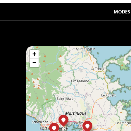
MODES 
+
−