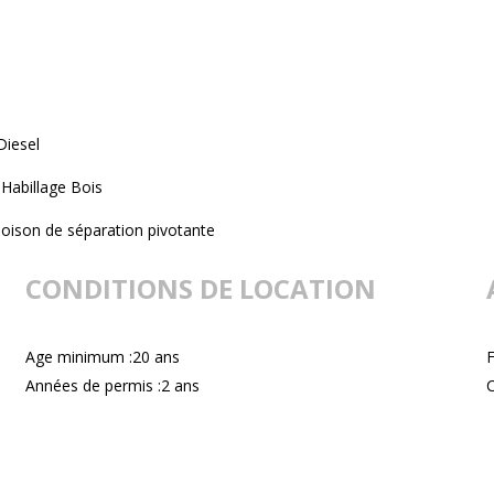
Diesel
Habillage Bois
loison de séparation pivotante
CONDITIONS DE LOCATION
Age minimum :20 ans
F
Années de permis :2 ans
C