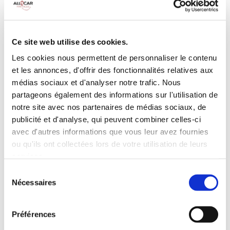
Galerie de toit
BLUETOOTH
Habillage Bois
Camera de recul
Cloison de
75 CV
séparation
Ce site web utilise des cookies.
pivotante
Les cookies nous permettent de personnaliser le contenu
et les annonces, d'offrir des fonctionnalités relatives aux
INCLUS À LA LOCATION
médias sociaux et d'analyser notre trafic. Nous
partageons également des informations sur l'utilisation de
Killométrage illimité
notre site avec nos partenaires de médias sociaux, de
publicité et d'analyse, qui peuvent combiner celles-ci
Assurance tous risques (hors franchise)
avec d'autres informations que vous leur avez fournies
Carburant : plein à rendre plein
CONDITIONS DE LOCATION
ou qu'ils ont collectées lors de votre utilisation de leurs
services.
Sélection
Age minimum :20 ans
Nécessaires
du
Années de permis :2 ans
consentement
ASSURANCE
Préférences