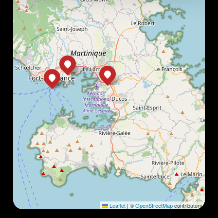
Leaflet
|
©
OpenStreetMap
contributors