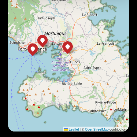
Leaflet
|
©
OpenStreetMap
contributors