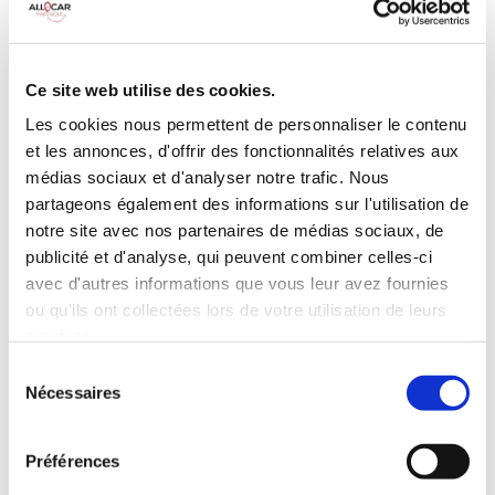
Galerie de toit
BLUETOOTH
Habillage Bois
Camera de recul
Cloison de
75 CV
séparation
Ce site web utilise des cookies.
pivotante
Les cookies nous permettent de personnaliser le contenu
et les annonces, d'offrir des fonctionnalités relatives aux
INCLUS À LA LOCATION
médias sociaux et d'analyser notre trafic. Nous
partageons également des informations sur l'utilisation de
Killométrage illimité
notre site avec nos partenaires de médias sociaux, de
publicité et d'analyse, qui peuvent combiner celles-ci
Assurance tous risques (hors franchise)
avec d'autres informations que vous leur avez fournies
Carburant : plein à rendre plein
CONDITIONS DE LOCATION
ou qu'ils ont collectées lors de votre utilisation de leurs
services.
Sélection
Age minimum :20 ans
Nécessaires
du
Années de permis :2 ans
consentement
ASSURANCE
Préférences